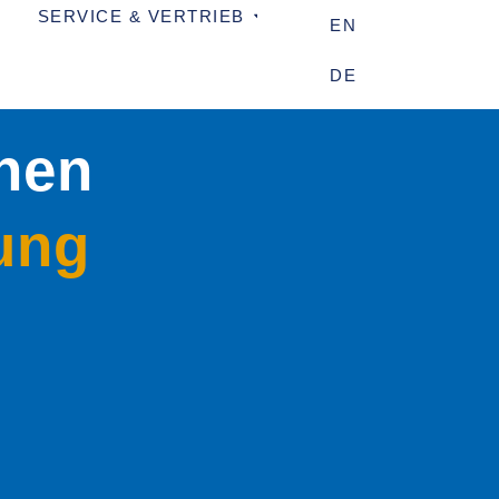
SERVICE & VERTRIEB
ÜBER UNS
EN
DE
hnen
gung