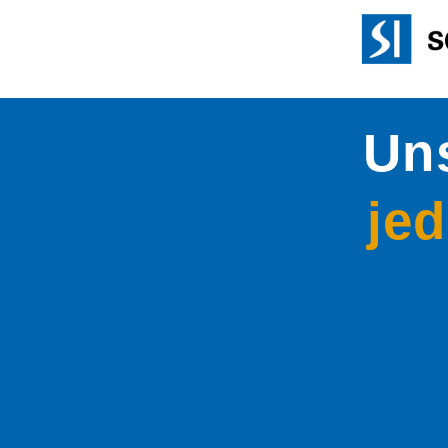
Uns
jed