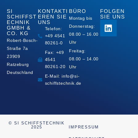
SI
KONTAKTI
BÜRO
FOLGEN
SCHIFFST
EREN SIE
SIE UNS
Montag bis
ECHNIK
UNS
Donnerstag:
GMBH &
Telefon:
CO. KG
08.00 – 16.00
+49 4541
Robert-Bosch-
Uhr
80261-0
Straße 7a
Freitag:
Fax: +49
23909
08.00 – 14.00
4541
Ratzeburg
80261-20
Uhr
Deutschland
E-Mail: info@si-
schiffstechnik.de
© SI SCHIFFSTECHNIK
2025
IMPRESSUM